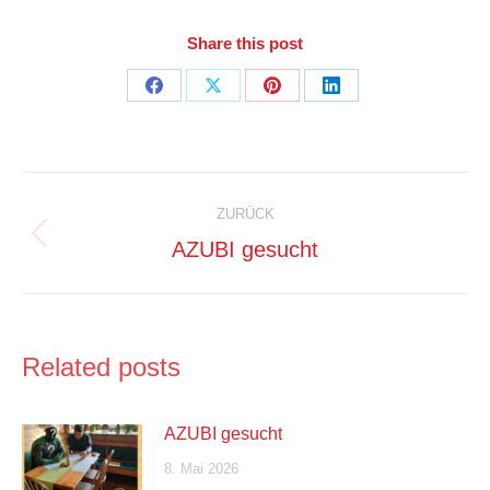
Share this post
Share
Share
Share
Share
on
on
on
on
Facebook
X
Pinterest
LinkedIn
Kommentarnavigation
ZURÜCK
Vorheriger
AZUBI gesucht
Beitrag:
Related posts
AZUBI gesucht
8. Mai 2026